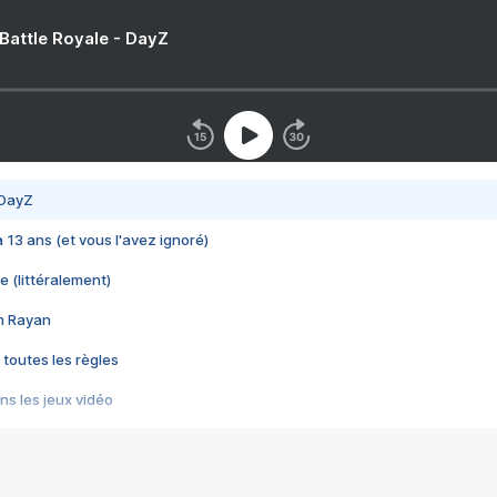
 Battle Royale - DayZ
 DayZ
 a 13 ans (et vous l'avez ignoré)
e (littéralement)
im Rayan
 toutes les règles
s les jeux vidéo
us choquant de Rockstar ? - Le scandale BULLY
e plus moche de Steam